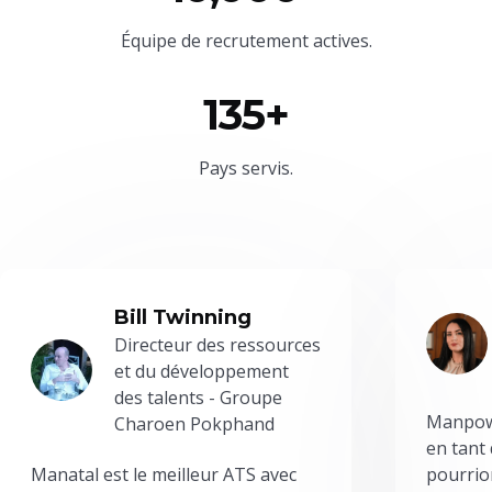
Équipe
de recrutement actives.
135+
Pays servis.
Bill Twinning
Directeur des ressources
et du développement
des talents - Groupe
Manpowe
Charoen Pokphand
en tant
Manatal est le meilleur ATS avec
pourrion