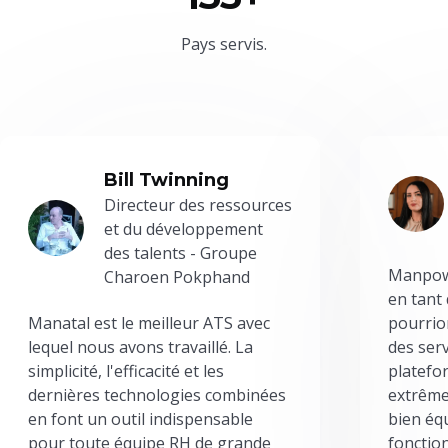
Pays servis.
Bill Twinning
Directeur des ressources
et du développement
des talents - Groupe
Manpowe
Charoen Pokphand
en tant
Manatal est le meilleur ATS avec
pourrion
lequel nous avons travaillé. La
des serv
simplicité, l'efficacité et les
platefor
dernières technologies combinées
extrême
en font un outil indispensable
bien éq
pour toute équipe RH de grande
fonctio