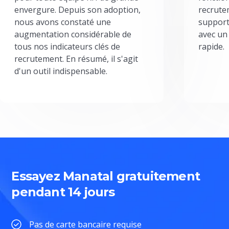
envergure. Depuis son adoption,
recrute
nous avons constaté une
support
augmentation considérable de
avec un
tous nos indicateurs clés de
rapide.
recrutement. En résumé, il s'agit
d'un outil indispensable.
Essayez Manatal gratuitement
pendant 14 jours
Pas de carte bancaire requise