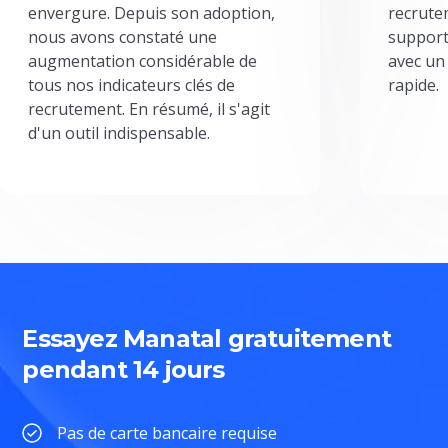
envergure. Depuis son adoption,
recrute
nous avons constaté une
support
augmentation considérable de
avec un
tous nos indicateurs clés de
rapide.
recrutement. En résumé, il s'agit
d'un outil indispensable.
Essayez Manatal gratuitement
pendant 14 jours
Pas de carte bancaire requise