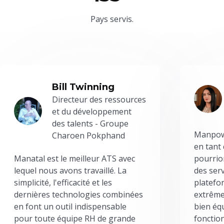
Pays servis.
Bill Twinning
Directeur des ressources
et du développement
des talents - Groupe
Manpowe
Charoen Pokphand
en tant
Manatal est le meilleur ATS avec
pourrion
lequel nous avons travaillé. La
des serv
simplicité, l'efficacité et les
platefor
dernières technologies combinées
extrême
en font un outil indispensable
bien éq
pour toute équipe RH de grande
fonctio