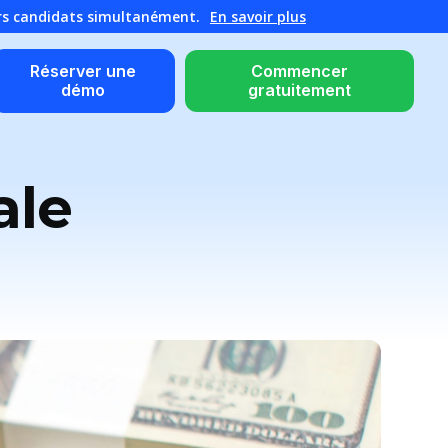
urs candidats simultanément.
En savoir plus
Réserver une
Commencer
démo
gratuitement
ale