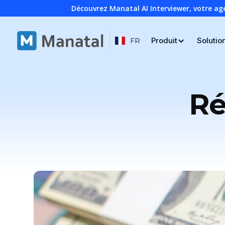
Découvrez Manatal AI Interviewer, votre ag
Produit
Solutio
FR
Ré