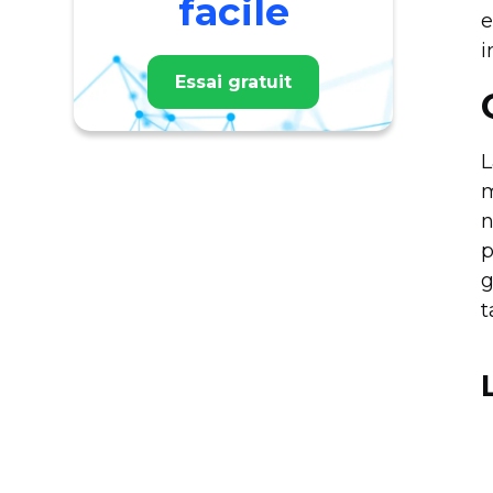
facile
e
i
Essai gratuit
L
m
n
p
g
t