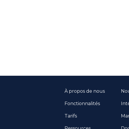
tal gratuitement
urs
Pas d'engagement
À propos de nous
Nou
Fonctionnalités
Int
Tarifs
Man
Ressources
Do