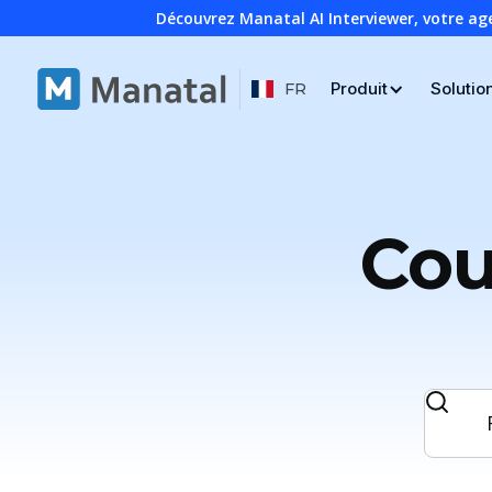
Découvrez Manatal AI Interviewer, votre ag
Produit
Solutio
FR
Cour