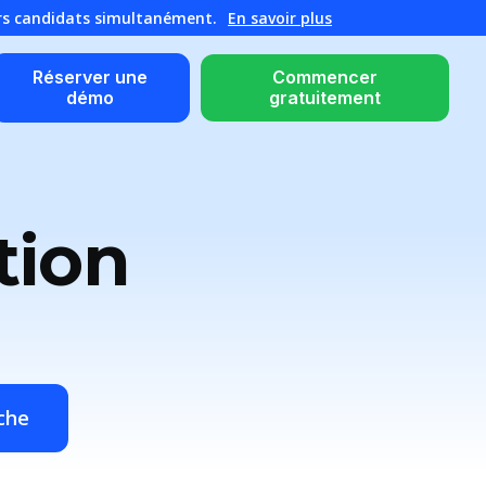
urs candidats simultanément.
En savoir plus
Réserver une
Commencer
démo
gratuitement
ation
che