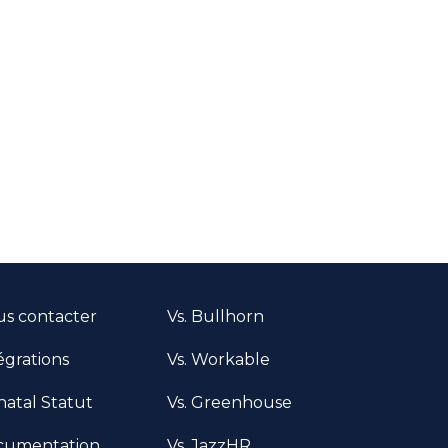
s contacter
Vs. Bullhorn
égrations
Vs. Workable
atal Statut
Vs. Greenhouse
cumentation
Vs. JazzHR