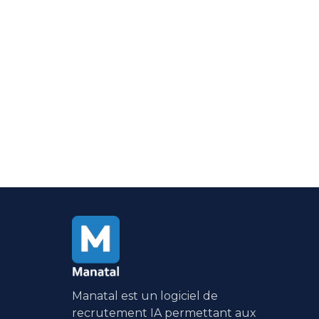
Essayez Mana
pendant 14 jo
Pas de carte bancaire requise
Manatal est un logiciel de
recrutement IA permettant aux