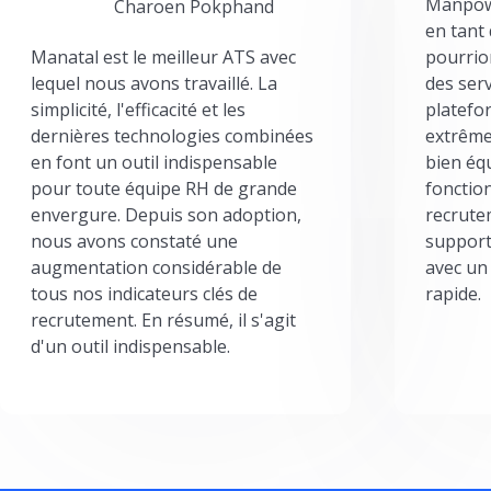
Manpowe
Charoen Pokphand
en tant
Manatal est le meilleur ATS avec
pourrion
lequel nous avons travaillé. La
des serv
simplicité, l'efficacité et les
platefor
dernières technologies combinées
extrême
en font un outil indispensable
bien éq
pour toute équipe RH de grande
fonctio
envergure. Depuis son adoption,
recrute
nous avons constaté une
support
augmentation considérable de
avec un
tous nos indicateurs clés de
rapide.
recrutement. En résumé, il s'agit
d'un outil indispensable.