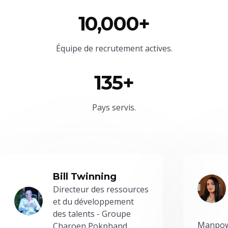
10,000+
Équipe
de recrutement actives.
135+
Pays servis.
Bill Twinning
Directeur des ressources
et du développement
des talents - Groupe
Manpowe
Charoen Pokphand