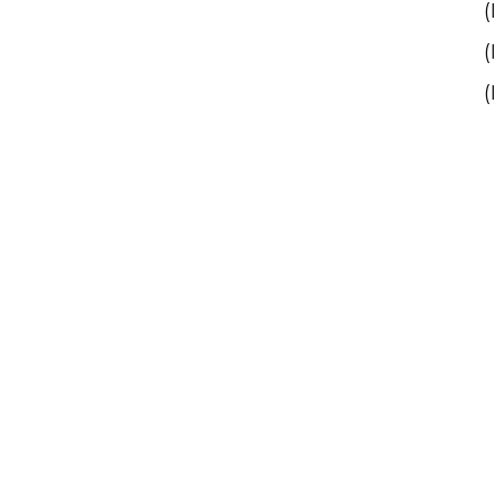
(
(
(