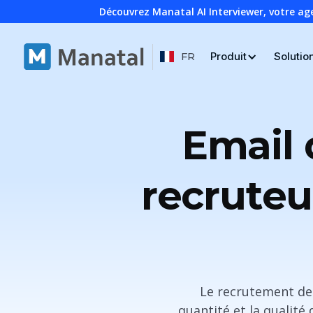
Découvrez Manatal AI Interviewer, votre ag
Produit
Solutio
FR
Email 
recruteu
Le recrutement de
quantité et la qualité