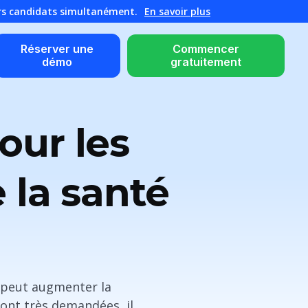
urs candidats simultanément.
En savoir plus
Réserver une
Commencer
démo
gratuitement
our les
 la santé
 peut augmenter la
sont très demandées, il