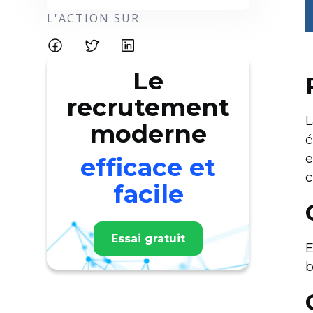
L'ACTION SUR
Le
recrutement
L
moderne
é
e
efficace et
c
facile
Essai gratuit
E
b