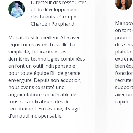
Directeur des ressources
et du développement
des talents - Groupe
Manpowe
Charoen Pokphand
en tant
Manatal est le meilleur ATS avec
pourrion
lequel nous avons travaillé. La
des serv
simplicité, l'efficacité et les
platefor
dernières technologies combinées
extrême
en font un outil indispensable
bien éq
pour toute équipe RH de grande
fonctio
envergure. Depuis son adoption,
recrute
nous avons constaté une
support
augmentation considérable de
avec un
tous nos indicateurs clés de
rapide.
recrutement. En résumé, il s'agit
d'un outil indispensable.