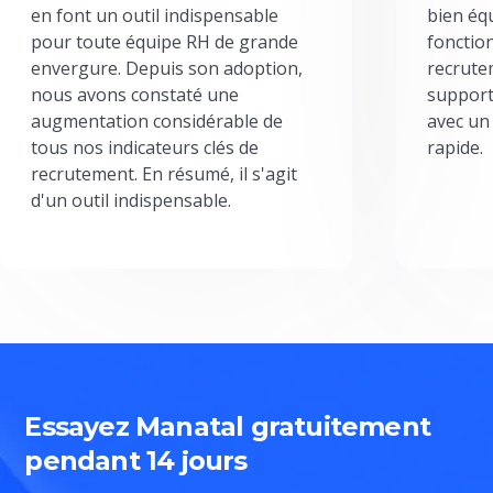
en font un outil indispensable
bien éq
pour toute équipe RH de grande
fonctio
envergure. Depuis son adoption,
recrute
nous avons constaté une
support
augmentation considérable de
avec un
tous nos indicateurs clés de
rapide.
recrutement. En résumé, il s'agit
d'un outil indispensable.
Essayez Manatal gratuitement
pendant 14 jours