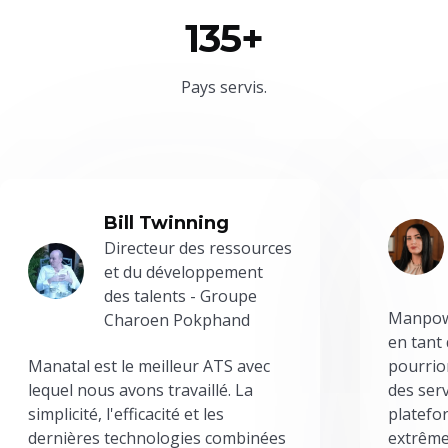
135+
Pays servis.
Bill Twinning
Directeur des ressources
et du développement
des talents - Groupe
Manpowe
Charoen Pokphand
en tant
Manatal est le meilleur ATS avec
pourrion
lequel nous avons travaillé. La
des serv
simplicité, l'efficacité et les
platefor
dernières technologies combinées
extrême