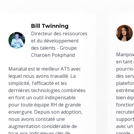
Bill Twinning
Directeur des ressources
et du développement
des talents - Groupe
Manpowe
Charoen Pokphand
en tant
Manatal est le meilleur ATS avec
pourrion
lequel nous avons travaillé. La
des serv
simplicité, l'efficacité et les
platefor
dernières technologies combinées
extrême
en font un outil indispensable
bien éq
pour toute équipe RH de grande
fonctio
envergure. Depuis son adoption,
recrute
nous avons constaté une
support
augmentation considérable de
avec un
tous nos indicateurs clés de
rapide.