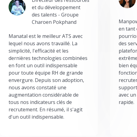
et du développement
des talents - Groupe
Manpowe
Charoen Pokphand
en tant
Manatal est le meilleur ATS avec
pourrion
lequel nous avons travaillé. La
des serv
simplicité, l'efficacité et les
platefor
dernières technologies combinées
extrême
en font un outil indispensable
bien éq
pour toute équipe RH de grande
fonctio
envergure. Depuis son adoption,
recrute
nous avons constaté une
support
augmentation considérable de
avec un
tous nos indicateurs clés de
rapide.
recrutement. En résumé, il s'agit
d'un outil indispensable.