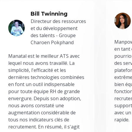
Bill Twinning
Directeur des ressources
et du développement
des talents - Groupe
Manpowe
Charoen Pokphand
en tant
Manatal est le meilleur ATS avec
pourrion
lequel nous avons travaillé. La
des serv
simplicité, l'efficacité et les
platefor
dernières technologies combinées
extrême
en font un outil indispensable
bien éq
pour toute équipe RH de grande
fonctio
envergure. Depuis son adoption,
recrute
nous avons constaté une
support
augmentation considérable de
avec un
tous nos indicateurs clés de
rapide.
recrutement. En résumé, il s'agit