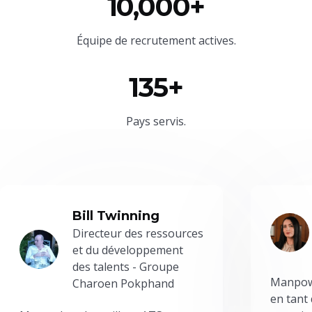
10,000+
Équipe
de recrutement actives.
135+
Pays servis.
Bill Twinning
Directeur des ressources
et du développement
des talents - Groupe
Manpowe
Charoen Pokphand
en tant