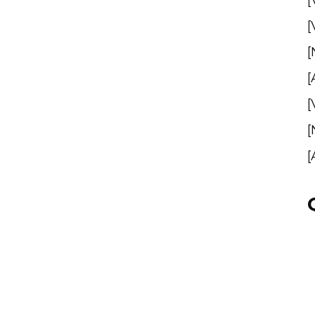
[
[
[
[
[
[
[