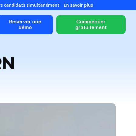
urs candidats simultanément.
En savoir plus
Réserver une
Commencer
démo
gratuitement
RN