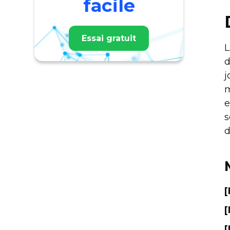
facile
Essai gratuit
L
d
j
m
e
s
d
[
[
[