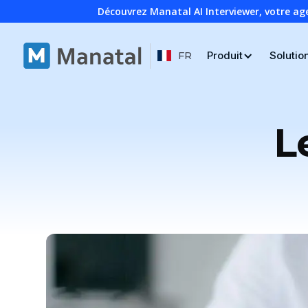
Découvrez Manatal AI Interviewer, votre ag
Produit
Solutio
FR
L