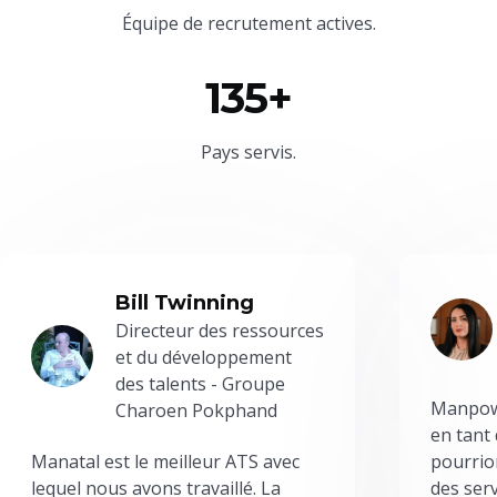
Équipe
de recrutement actives.
135+
Pays servis.
Bill Twinning
Directeur des ressources
et du développement
des talents - Groupe
Manpowe
Charoen Pokphand
en tant
Manatal est le meilleur ATS avec
pourrion
lequel nous avons travaillé. La
des serv