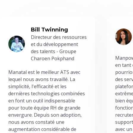
Bill Twinning
Directeur des ressources
et du développement
des talents - Groupe
Manpowe
Charoen Pokphand
en tant
Manatal est le meilleur ATS avec
pourrion
lequel nous avons travaillé. La
des serv
simplicité, l'efficacité et les
platefor
dernières technologies combinées
extrême
en font un outil indispensable
bien éq
pour toute équipe RH de grande
fonctio
envergure. Depuis son adoption,
recrute
nous avons constaté une
support
augmentation considérable de
avec un