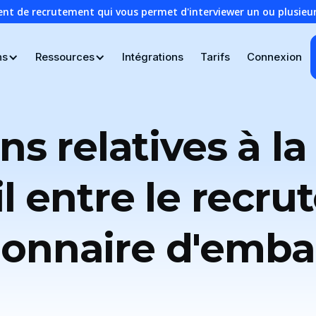
ent de recrutement qui vous permet d'interviewer un ou plusie
ns
Ressources
Intégrations
Tarifs
Connexion
ns relatives à la
l entre le recrut
ionnaire d'emb