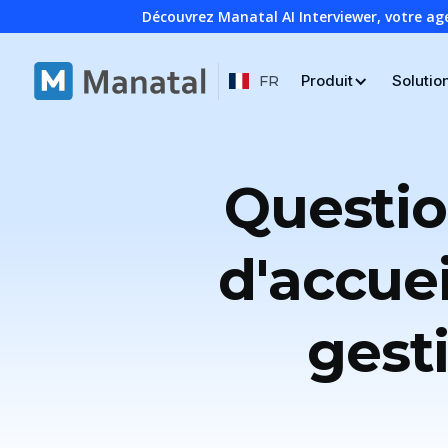
Découvrez Manatal AI Interviewer, votre ag
Produit
Solutio
FR
Questio
d'accuei
gest