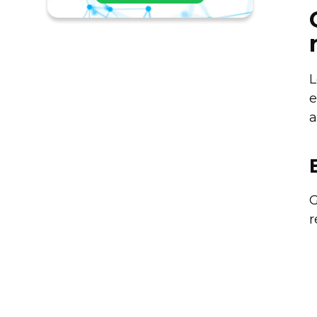
L
e
a
G
r