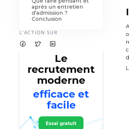
Que faire pendant et
après un entretien
d'admission ?
Conclusion
A
L'ACTION SUR
o
r
c
Le
d
recrutement
L
moderne
efficace et
facile
Essai gratuit