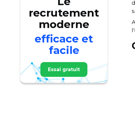
Le
d
recrutement
s
moderne
A
l
efficace et
facile
Essai gratuit