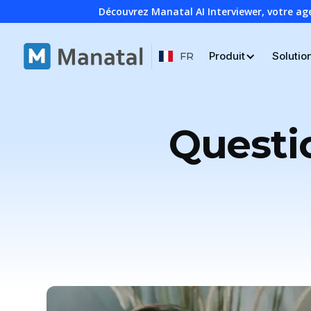
Découvrez Manatal AI Interviewer, votre ag
Produit
Solutio
FR
Questi