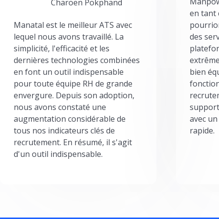
Manpowe
Charoen Pokphand
en tant
Manatal est le meilleur ATS avec
pourrion
lequel nous avons travaillé. La
des serv
simplicité, l'efficacité et les
platefor
dernières technologies combinées
extrême
en font un outil indispensable
bien éq
pour toute équipe RH de grande
fonctio
envergure. Depuis son adoption,
recrute
nous avons constaté une
support
augmentation considérable de
avec un
tous nos indicateurs clés de
rapide.
recrutement. En résumé, il s'agit
d'un outil indispensable.