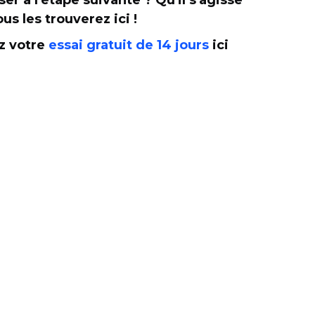
r à l'étape suivante ? Qu'il s'agisse
us les trouverez ici !
z votre
essai gratuit de 14 jours
ici