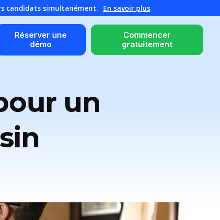
urs candidats simultanément.
En savoir plus
Réserver une
Commencer
démo
gratuitement
pour un
sin