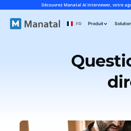
Découvrez Manatal AI Interviewer, votre ag
Produit
Solutio
FR
Questi
di