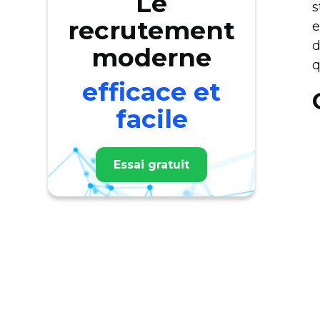
Le
s
recrutement
e
d
moderne
q
efficace et
facile
Essai gratuit