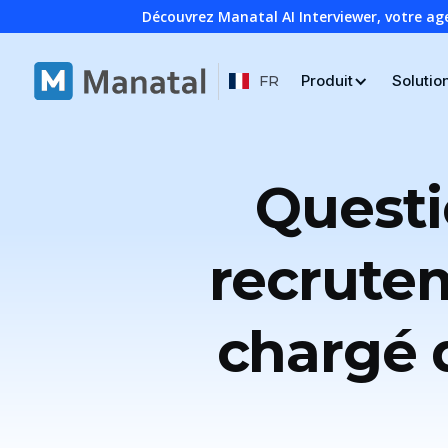
Découvrez Manatal AI Interviewer, votre ag
Produit
Solutio
FR
Questi
recrutem
chargé d