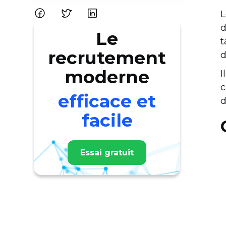
L
d
Le
t
recrutement
d
moderne
I
c
efficace et
d
facile
Essai gratuit