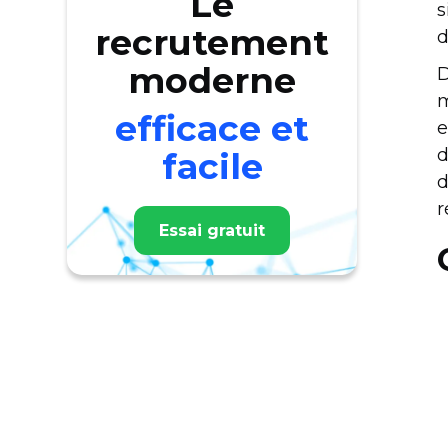
Le
s
recrutement
d
moderne
D
m
efficace et
e
d
facile
d
r
Essai gratuit