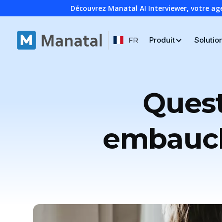
Découvrez Manatal AI Interviewer, votre ag
Produit
Solutio
FR
Quest
embauch