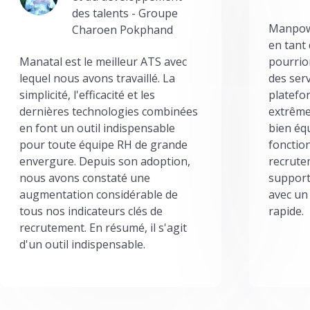
des talents - Groupe
Manpowe
Charoen Pokphand
en tant
Manatal est le meilleur ATS avec
pourrion
lequel nous avons travaillé. La
des serv
simplicité, l'efficacité et les
platefor
dernières technologies combinées
extrême
en font un outil indispensable
bien éq
pour toute équipe RH de grande
fonctio
envergure. Depuis son adoption,
recrute
nous avons constaté une
support
augmentation considérable de
avec un
tous nos indicateurs clés de
rapide.
recrutement. En résumé, il s'agit
d'un outil indispensable.