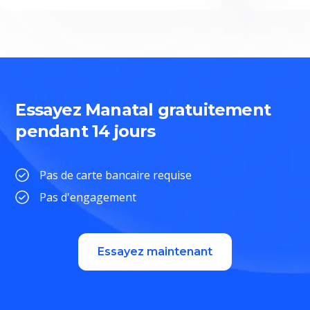
Essayez Manatal gratuitement
pendant 14 jours
Pas de carte bancaire requise
Pas d'engagement
Essayez maintenant