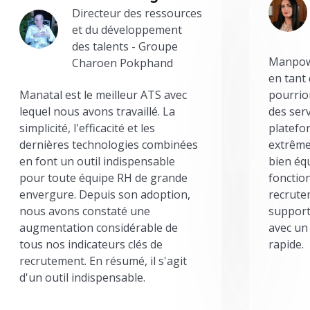
Directeur des ressources
et du développement
des talents - Groupe
Manpowe
Charoen Pokphand
en tant
Manatal est le meilleur ATS avec
pourrion
lequel nous avons travaillé. La
des serv
simplicité, l'efficacité et les
platefor
dernières technologies combinées
extrême
en font un outil indispensable
bien éq
pour toute équipe RH de grande
fonctio
envergure. Depuis son adoption,
recrute
nous avons constaté une
support
augmentation considérable de
avec un
tous nos indicateurs clés de
rapide.
recrutement. En résumé, il s'agit
d'un outil indispensable.