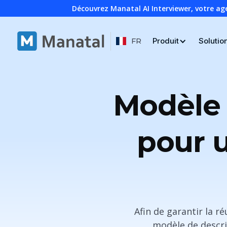
Découvrez Manatal AI Interviewer, votre ag
Produit
Solutio
FR
Modèle 
pour u
Afin de garantir la r
modèle de descrip