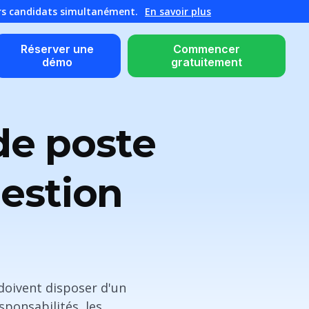
urs candidats simultanément.
En savoir plus
Réserver une
Commencer
démo
gratuitement
de poste
gestion
 doivent disposer d'un
sponsabilités, les