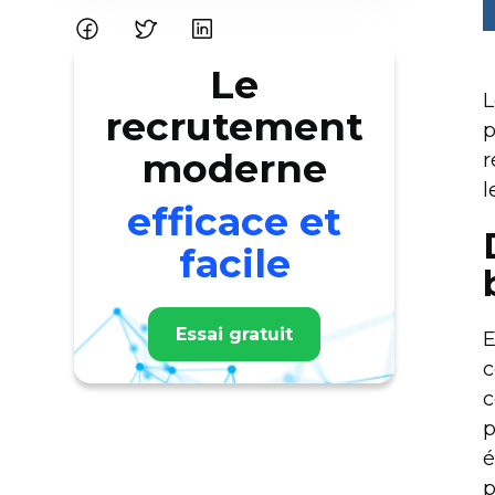
Le
L
recrutement
p
moderne
r
l
efficace et
facile
Essai gratuit
E
c
c
p
é
p