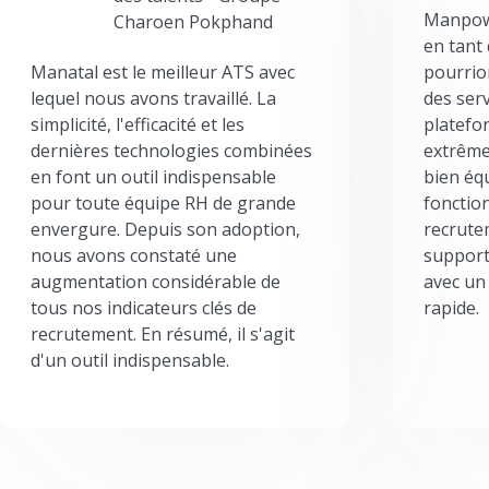
Manpowe
Charoen Pokphand
en tant
Manatal est le meilleur ATS avec
pourrion
lequel nous avons travaillé. La
des serv
simplicité, l'efficacité et les
platefor
dernières technologies combinées
extrême
en font un outil indispensable
bien éq
pour toute équipe RH de grande
fonctio
envergure. Depuis son adoption,
recrute
nous avons constaté une
support
augmentation considérable de
avec un
tous nos indicateurs clés de
rapide.
recrutement. En résumé, il s'agit
d'un outil indispensable.