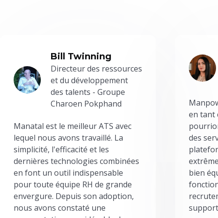
Bill Twinning
Directeur des ressources
et du développement
des talents - Groupe
Manpowe
Charoen Pokphand
en tant
Manatal est le meilleur ATS avec
pourrion
lequel nous avons travaillé. La
des serv
simplicité, l'efficacité et les
platefor
dernières technologies combinées
extrême
en font un outil indispensable
bien éq
pour toute équipe RH de grande
fonctio
envergure. Depuis son adoption,
recrute
nous avons constaté une
support