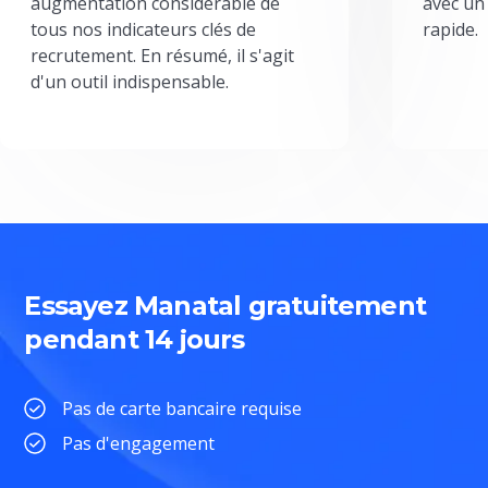
augmentation considérable de
avec un
tous nos indicateurs clés de
rapide.
recrutement. En résumé, il s'agit
d'un outil indispensable.
Essayez Manatal gratuitement
pendant 14 jours
Pas de carte bancaire requise
Pas d'engagement