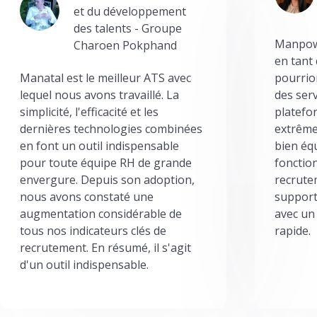
et du développement
des talents - Groupe
Manpowe
Charoen Pokphand
en tant
Manatal est le meilleur ATS avec
pourrion
lequel nous avons travaillé. La
des serv
simplicité, l'efficacité et les
platefor
dernières technologies combinées
extrême
en font un outil indispensable
bien éq
pour toute équipe RH de grande
fonctio
envergure. Depuis son adoption,
recrute
nous avons constaté une
support
augmentation considérable de
avec un
tous nos indicateurs clés de
rapide.
recrutement. En résumé, il s'agit
d'un outil indispensable.