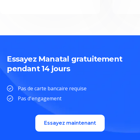
Essayez Manatal gratuitement
pendant 14 jours
Pas de carte bancaire requise
Pas d'engagement
Essayez maintenant