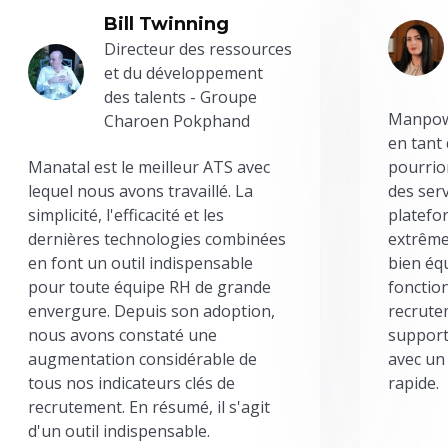
Bill Twinning
Directeur des ressources
et du développement
des talents - Groupe
Manpowe
Charoen Pokphand
en tant
Manatal est le meilleur ATS avec
pourrion
lequel nous avons travaillé. La
des serv
simplicité, l'efficacité et les
platefor
dernières technologies combinées
extrême
en font un outil indispensable
bien éq
pour toute équipe RH de grande
fonctio
envergure. Depuis son adoption,
recrute
nous avons constaté une
support
augmentation considérable de
avec un
tous nos indicateurs clés de
rapide.
recrutement. En résumé, il s'agit
d'un outil indispensable.