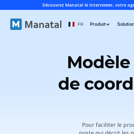
Découvrez Manatal AI Interviewer, votre ag
Produit
Solutio
FR
Modèle 
de coord
Pour faciliter le p
poste qui décrit les 