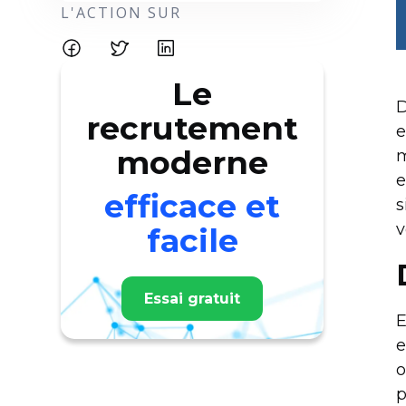
L'ACTION SUR
Le
D
recrutement
e
moderne
m
e
efficace et
s
v
facile
Essai gratuit
E
e
o
p