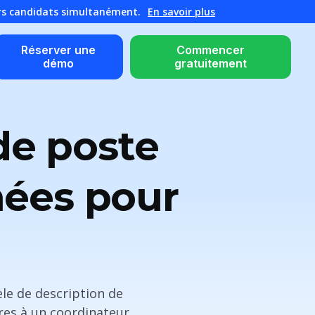
urs candidats simultanément.
En savoir plus
Réserver une
Commencer
démo
gratuitement
de poste
nées pour
le de description de
ires à un coordinateur