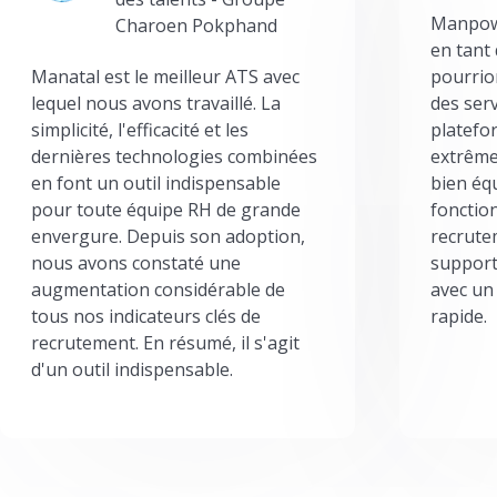
Manpowe
Charoen Pokphand
en tant
Manatal est le meilleur ATS avec
pourrion
lequel nous avons travaillé. La
des serv
simplicité, l'efficacité et les
platefor
dernières technologies combinées
extrême
en font un outil indispensable
bien éq
pour toute équipe RH de grande
fonctio
envergure. Depuis son adoption,
recrute
nous avons constaté une
support
augmentation considérable de
avec un
tous nos indicateurs clés de
rapide.
recrutement. En résumé, il s'agit
d'un outil indispensable.