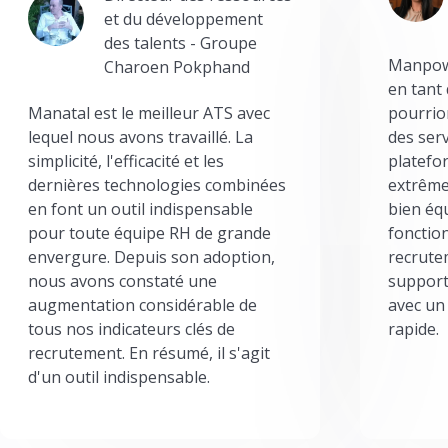
et du développement
des talents - Groupe
Manpowe
Charoen Pokphand
en tant
Manatal est le meilleur ATS avec
pourrion
lequel nous avons travaillé. La
des serv
simplicité, l'efficacité et les
platefor
dernières technologies combinées
extrême
en font un outil indispensable
bien éq
pour toute équipe RH de grande
fonctio
envergure. Depuis son adoption,
recrute
nous avons constaté une
support
augmentation considérable de
avec un
tous nos indicateurs clés de
rapide.
recrutement. En résumé, il s'agit
d'un outil indispensable.