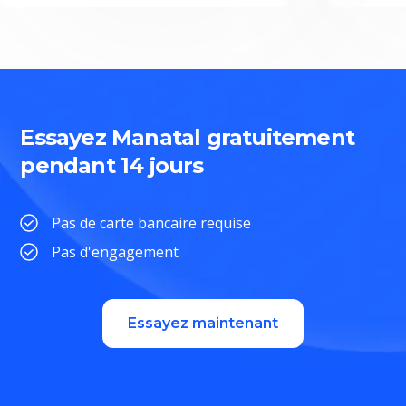
Essayez Manatal gratuitement
pendant 14 jours
Pas de carte bancaire requise
Pas d'engagement
Essayez maintenant