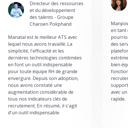
Directeur des ressources
et du développement
des talents - Groupe
Manpowe
Charoen Pokphand
en tant
Manatal est le meilleur ATS avec
pourrion
lequel nous avons travaillé. La
des serv
simplicité, l'efficacité et les
platefor
dernières technologies combinées
extrême
en font un outil indispensable
bien éq
pour toute équipe RH de grande
fonctio
envergure. Depuis son adoption,
recrute
nous avons constaté une
support
augmentation considérable de
avec un
tous nos indicateurs clés de
rapide.
recrutement. En résumé, il s'agit
d'un outil indispensable.