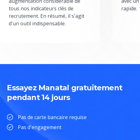
augmentation considérable de
avec un
tous nos indicateurs clés de
rapide.
recrutement. En résumé, il s'agit
d'un outil indispensable.
Essayez Manatal gratuitement
pendant 14 jours
Pas de carte bancaire requise
Pas d'engagement