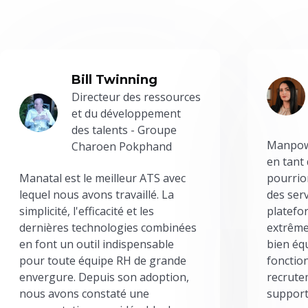
Bill Twinning
Directeur des ressources
et du développement
des talents - Groupe
Manpowe
Charoen Pokphand
en tant
Manatal est le meilleur ATS avec
pourrion
lequel nous avons travaillé. La
des serv
simplicité, l'efficacité et les
platefor
dernières technologies combinées
extrême
en font un outil indispensable
bien éq
pour toute équipe RH de grande
fonctio
envergure. Depuis son adoption,
recrute
nous avons constaté une
support