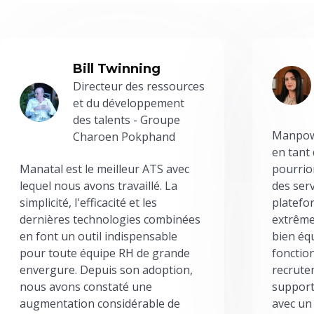
Bill Twinning
Directeur des ressources
et du développement
des talents - Groupe
Manpowe
Charoen Pokphand
en tant
Manatal est le meilleur ATS avec
pourrion
lequel nous avons travaillé. La
des serv
simplicité, l'efficacité et les
platefor
dernières technologies combinées
extrême
en font un outil indispensable
bien éq
pour toute équipe RH de grande
fonctio
envergure. Depuis son adoption,
recrute
nous avons constaté une
support
augmentation considérable de
avec un