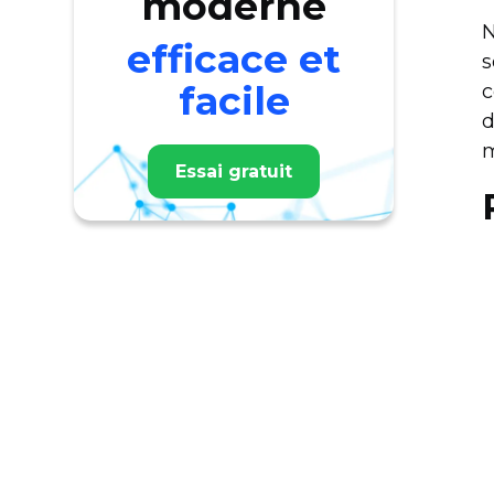
moderne
N
efficace et
s
facile
c
d
m
Essai gratuit