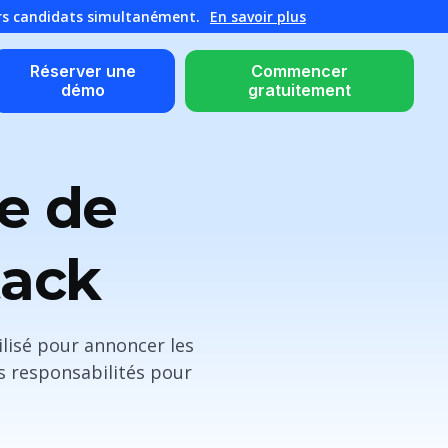
urs candidats simultanément.
En savoir plus
Réserver une
Commencer
démo
gratuitement
e de
tack
ilisé pour annoncer les
es responsabilités pour