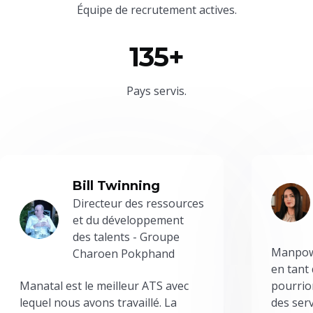
Équipe
de recrutement actives.
135+
Pays servis.
Bill Twinning
Directeur des ressources
et du développement
des talents - Groupe
Manpowe
Charoen Pokphand
en tant
Manatal est le meilleur ATS avec
pourrion
lequel nous avons travaillé. La
des serv