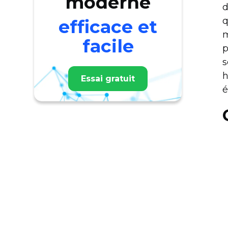
moderne
d
q
efficace et
m
facile
p
s
h
Essai gratuit
é