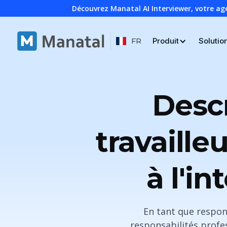
Découvrez Manatal AI Interviewer, votre ag
Produit
Solutio
FR
Descr
travailleu
à l'i
En tant que respon
responsabilités profes