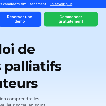
urs candidats simultanément.
En savoir plus
Réserver une
Commencer
démo
gratuitement
loi de
 palliatifs
uteurs
bien comprendre les
ailleur social en soins