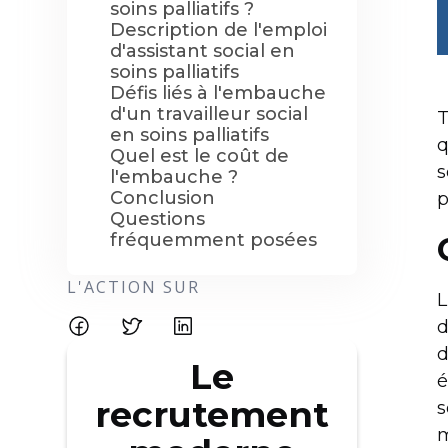
soins palliatifs ?
Description de l'emploi
d'assistant social en
soins palliatifs
Défis liés à l'embauche
d'un travailleur social
T
en soins palliatifs
q
Quel est le coût de
s
l'embauche ?
Conclusion
p
Questions
fréquemment posées
L'ACTION SUR
L
d
d
Le
é
recrutement
s
m