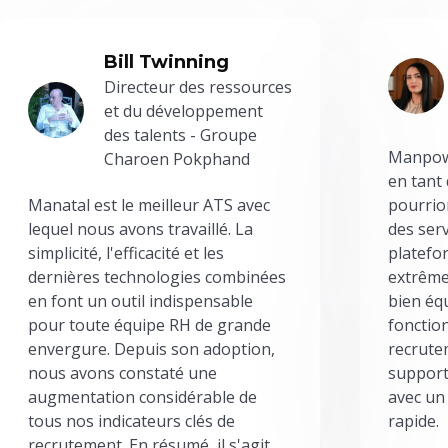
Bill Twinning
Directeur des ressources
et du développement
des talents - Groupe
Manpowe
Charoen Pokphand
en tant
Manatal est le meilleur ATS avec
pourrion
lequel nous avons travaillé. La
des serv
simplicité, l'efficacité et les
platefor
dernières technologies combinées
extrême
en font un outil indispensable
bien éq
pour toute équipe RH de grande
fonctio
envergure. Depuis son adoption,
recrute
nous avons constaté une
support
augmentation considérable de
avec un
tous nos indicateurs clés de
rapide.
recrutement. En résumé, il s'agit