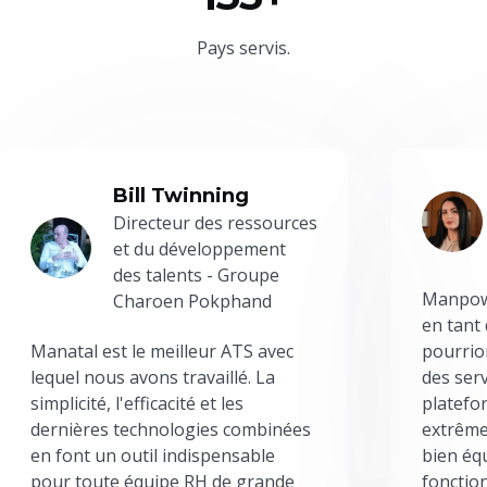
Pays servis.
Bill Twinning
Directeur des ressources
et du développement
des talents - Groupe
Manpowe
Charoen Pokphand
en tant
Manatal est le meilleur ATS avec
pourrion
lequel nous avons travaillé. La
des serv
simplicité, l'efficacité et les
platefor
dernières technologies combinées
extrême
en font un outil indispensable
bien éq
pour toute équipe RH de grande
fonctio