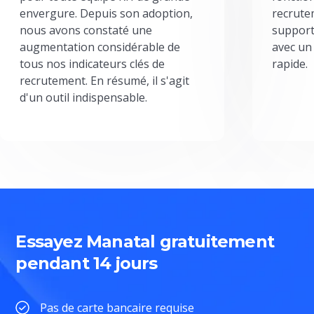
envergure. Depuis son adoption,
recrute
nous avons constaté une
support
augmentation considérable de
avec un
tous nos indicateurs clés de
rapide.
recrutement. En résumé, il s'agit
d'un outil indispensable.
Essayez Manatal gratuitement
pendant 14 jours
Pas de carte bancaire requise