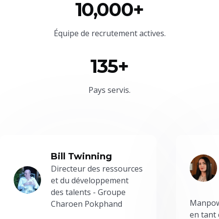
10,000+
Équipe
de recrutement actives.
135+
Pays servis.
Bill Twinning
Directeur des ressources
et du développement
des talents - Groupe
Manpowe
Charoen Pokphand
en tant