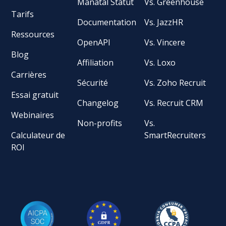
Manatal Statut
Vs. Greenhouse
Tarifs
Documentation
Vs. JazzHR
Ressources
OpenAPI
Vs. Vincere
Blog
Affiliation
Vs. Loxo
Carrières
Sécurité
Vs. Zoho Recruit
Essai gratuit
Changelog
Vs. Recruit CRM
Webinaires
Non-profits
Vs.
Calculateur de
SmartRecruiters
ROI