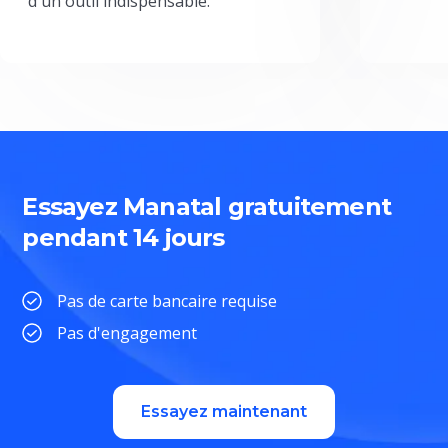
d'un outil indispensable.
Essayez Manatal gratuitement
pendant 14 jours
Pas de carte bancaire requise
Pas d'engagement
Essayez maintenant