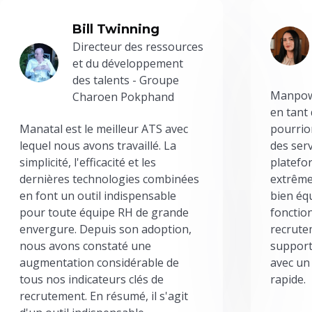
Bill Twinning
Directeur des ressources
et du développement
des talents - Groupe
Manpowe
Charoen Pokphand
en tant
Manatal est le meilleur ATS avec
pourrion
lequel nous avons travaillé. La
des serv
simplicité, l'efficacité et les
platefor
dernières technologies combinées
extrême
en font un outil indispensable
bien éq
pour toute équipe RH de grande
fonctio
envergure. Depuis son adoption,
recrute
nous avons constaté une
support
augmentation considérable de
avec un
tous nos indicateurs clés de
rapide.
recrutement. En résumé, il s'agit