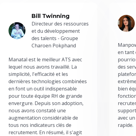
Bill Twinning
Directeur des ressources
et du développement
des talents - Groupe
Manpowe
Charoen Pokphand
en tant
Manatal est le meilleur ATS avec
pourrion
lequel nous avons travaillé. La
des serv
simplicité, l'efficacité et les
platefor
dernières technologies combinées
extrême
en font un outil indispensable
bien éq
pour toute équipe RH de grande
fonctio
envergure. Depuis son adoption,
recrute
nous avons constaté une
support
augmentation considérable de
avec un
tous nos indicateurs clés de
rapide.
recrutement. En résumé, il s'agit