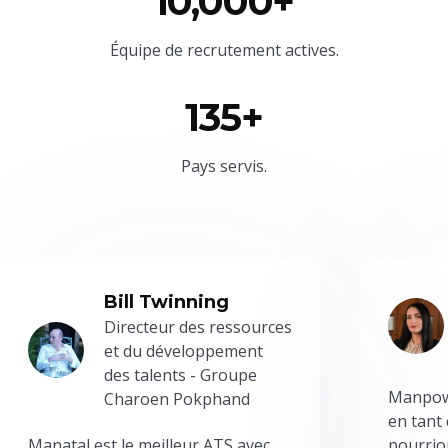
10,000+
Équipe
de recrutement actives.
135+
Pays servis.
Bill Twinning
Directeur des ressources
et du développement
des talents - Groupe
Manpowe
Charoen Pokphand
en tant
Manatal est le meilleur ATS avec
pourrion