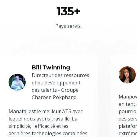
135+
Pays servis.
Bill Twinning
Directeur des ressources
et du développement
des talents - Groupe
Manpowe
Charoen Pokphand
en tant
Manatal est le meilleur ATS avec
pourrion
lequel nous avons travaillé. La
des serv
simplicité, l'efficacité et les
platefor
dernières technologies combinées
extrême