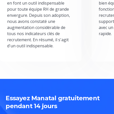
en font un outil indispensable
bien éq
pour toute équipe RH de grande
fonctio
envergure. Depuis son adoption,
recrute
nous avons constaté une
support
augmentation considérable de
avec un
tous nos indicateurs clés de
rapide.
recrutement. En résumé, il s'agit
d'un outil indispensable.
Essayez Manatal gratuitement
pendant 14 jours