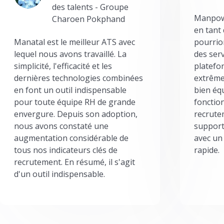
des talents - Groupe
Manpowe
Charoen Pokphand
en tant
Manatal est le meilleur ATS avec
pourrion
lequel nous avons travaillé. La
des serv
simplicité, l'efficacité et les
platefor
dernières technologies combinées
extrême
en font un outil indispensable
bien éq
pour toute équipe RH de grande
fonctio
envergure. Depuis son adoption,
recrute
nous avons constaté une
support
augmentation considérable de
avec un
tous nos indicateurs clés de
rapide.
recrutement. En résumé, il s'agit
d'un outil indispensable.