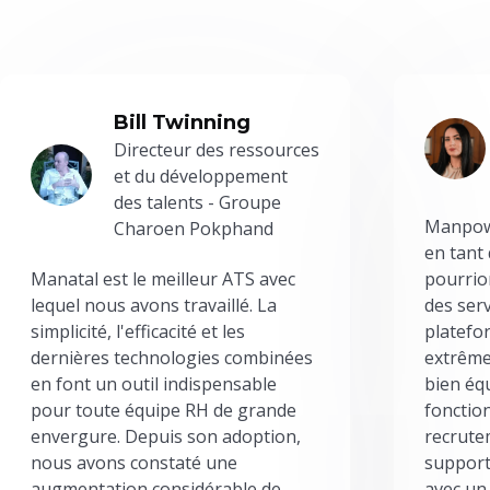
Bill Twinning
Directeur des ressources
et du développement
des talents - Groupe
Manpowe
Charoen Pokphand
en tant
Manatal est le meilleur ATS avec
pourrion
lequel nous avons travaillé. La
des serv
simplicité, l'efficacité et les
platefor
dernières technologies combinées
extrême
en font un outil indispensable
bien éq
pour toute équipe RH de grande
fonctio
envergure. Depuis son adoption,
recrute
nous avons constaté une
support
augmentation considérable de
avec un