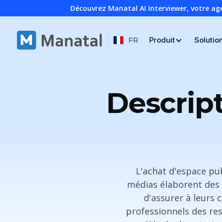
Découvrez Manatal AI Interviewer, votre ag
Produit
Solutio
FR
Descrip
L'achat d'espace pub
médias élaborent des s
d'assurer à leurs 
professionnels des re