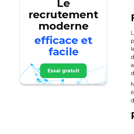
Le
recrutement
moderne
L
efficace et
p
facile
l
d
a
Essai gratuit
d
N
é
d