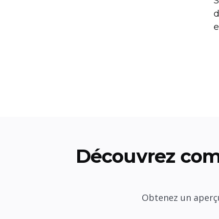
S
d
e
Découvrez com
Obtenez un aperçu