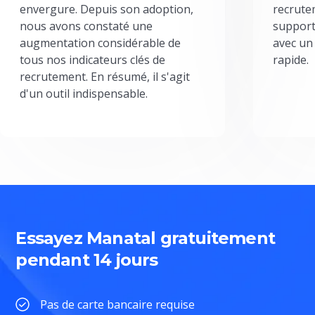
envergure. Depuis son adoption,
recrute
nous avons constaté une
support
augmentation considérable de
avec un
tous nos indicateurs clés de
rapide.
recrutement. En résumé, il s'agit
d'un outil indispensable.
Essayez Manatal gratuitement
pendant 14 jours
Pas de carte bancaire requise