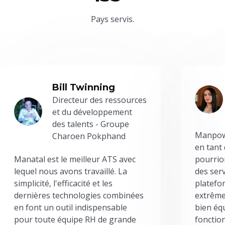
Pays servis.
Bill Twinning
Directeur des ressources
et du développement
des talents - Groupe
Manpowe
Charoen Pokphand
en tant
Manatal est le meilleur ATS avec
pourrion
lequel nous avons travaillé. La
des serv
simplicité, l'efficacité et les
platefor
dernières technologies combinées
extrême
en font un outil indispensable
bien éq
pour toute équipe RH de grande
fonctio